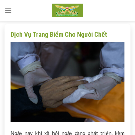
Skip
to
content
Dịch Vụ Trang Điểm Cho Người Chết
Ngày nay khi xã hội ngày càng phát triển, kèm