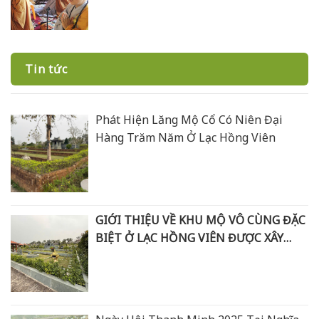
Tin tức
Phát Hiện Lăng Mộ Cổ Có Niên Đại
Hàng Trăm Năm Ở Lạc Hồng Viên
GIỚI THIỆU VỀ KHU MỘ VÔ CÙNG ĐẶC
BIỆT Ở LẠC HỒNG VIÊN ĐƯỢC XÂY
BẰNG ĐÁ XANH RÊU THANH HOÁ