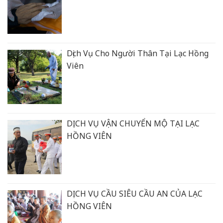
Dịch Vụ Cho Người Thân Tại Lạc Hồng
Viên
DỊCH VỤ VẬN CHUYỂN MỘ TẠI LẠC
HỒNG VIÊN
DỊCH VỤ CẦU SIÊU CẦU AN CỦA LẠC
HỒNG VIÊN