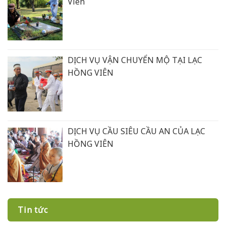
Viên
DỊCH VỤ VẬN CHUYỂN MỘ TẠI LẠC
HỒNG VIÊN
DỊCH VỤ CẦU SIÊU CẦU AN CỦA LẠC
HỒNG VIÊN
Tin tức