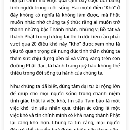
nghịch cảnh mà vượt qua cạm bẫy cuộc đời bằng
tình người trong cuộc sống. Hai mươi điều “Khó” ở
đây không có nghĩa là không làm được, mà Phật
muốn nhắc nhở chúng ta ý thức rằng ai muốn trở
thành những bậc Thánh nhân, những vị Bồ tát và
thành Phật trong tương lai thì trước tiên cần phải
vượt qua 20 điều khó này. “Khó” được xem như là
yếu tố quan trọng để nung đúc tinh thần chúng ta
thêm sức chịu đựng bền bỉ và vững vàng trên con
đường Phật đạo, là hành trang quý báu không thể
thiếu trong đời sống tu hành của chúng ta.
Như chúng ta đã biết, dùng tâm đại từ bi rộng lớn
để giúp cho mọi người sống trong chánh niệm
tỉnh giác thật là việc khó, tin sâu Tam bảo là một
việc khó, tin sâu nhân quả, thiện ác cũng là một
việc khó và tin chính mình có khả năng thành Phật
lại càng khó hơn. Chúng ta tin rằng, mọi người
đều có thể chuyển hoá được phiền não tham-sân-