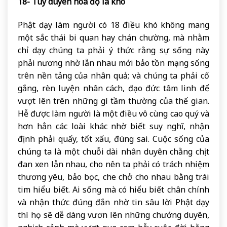
18- Tùy duyên hóa độ là khó
Phật dạy làm người có 18 điều khó không mang
một sắc thái bi quan hay chán chường, mà nhằm
chỉ dạy chúng ta phải ý thức rằng sự sống này
phải nương nhờ lẫn nhau mới bảo tồn mạng sống
trên nền tảng của nhân quả; và chúng ta phải cố
gắng, rèn luyện nhân cách, đạo đức tâm linh để
vượt lên trên những gì tầm thường của thế gian.
Hễ được làm người là một điều vô cùng cao quý và
hơn hẳn các loài khác nhờ biết suy nghĩ, nhận
định phải quấy, tốt xấu, đúng sai. Cuộc sống của
chúng ta là một chuỗi dài nhân duyên chằng chịt
đan xen lẫn nhau, cho nên ta phải có trách nhiệm
thương yêu, bảo bọc, che chở cho nhau bằng trái
tim hiểu biết. Ai sống mà có hiểu biết chân chính
và nhận thức đúng đắn nhờ tin sâu lời Phật dạy
thì họ sẽ dễ dàng vươn lên những chướng duyên,