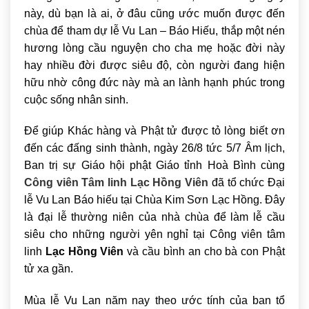
này, dù bạn là ai, ở đâu cũng ước muốn được đến
chùa để tham dự lễ Vu Lan – Báo Hiếu, thắp một nén
hương lòng cầu nguyện cho cha mẹ hoặc đời này
hay nhiều đời được siêu độ, còn người đang hiện
hữu nhờ công đức này mà an lành hạnh phúc trong
cuộc sống nhân sinh.
Để giúp Khác hàng và Phật tử được tỏ lòng biết ơn
đến các đấng sinh thành, ngày 26/8 tức 5/7 Âm lịch,
Ban trị sự Giáo hội phật Giáo tỉnh Hoà Bình cùng
Công viên Tâm linh Lạc Hồng Viên
đã tổ chức Đại
lễ Vu Lan Báo hiếu tại Chùa Kim Sơn Lạc Hồng. Đây
là đại lễ thường niên của nhà chùa để làm lễ cầu
siêu cho những người yên nghỉ tại Công viên tâm
linh
Lạc Hồng Viên
và cầu bình an cho bà con Phật
tử xa gần.
Mùa lễ Vu Lan năm nay theo ước tính của ban tổ