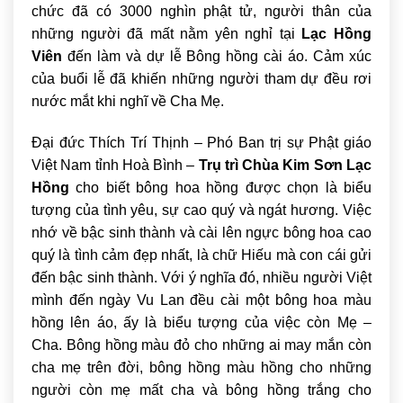
chức đã có 3000 nghìn phật tử, người thân của
những người đã mất nằm yên nghỉ tại
Lạc Hồng
Viên
đến làm và dự lễ Bông hồng cài áo. Cảm xúc
của buổi lễ đã khiến những người tham dự đều rơi
nước mắt khi nghĩ về Cha Mẹ.
Đại đức Thích Trí Thịnh – Phó Ban trị sự Phật giáo
Việt Nam tỉnh Hoà Bình –
Trụ trì Chùa Kim Sơn Lạc
Hồng
cho biết bông hoa hồng được chọn là biểu
tượng của tình yêu, sự cao quý và ngát hương. Việc
nhớ về bậc sinh thành và cài lên ngực bông hoa cao
quý là tình cảm đẹp nhất, là chữ Hiếu mà con cái gửi
đến bậc sinh thành. Với ý nghĩa đó, nhiều người Việt
mình đến ngày Vu Lan đều cài một bông hoa màu
hồng lên áo, ấy là biểu tượng của việc còn Mẹ –
Cha. Bông hồng màu đỏ cho những ai may mắn còn
cha mẹ trên đời, bông hồng màu hồng cho những
người còn mẹ mất cha và bông hồng trắng cho