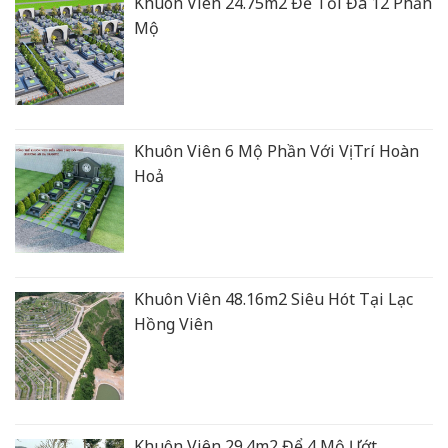
Khuôn Viên 24.75m2 Để Tối Đa 12 Phần
Mộ
Khuôn Viên 6 Mộ Phần Với Vị Trí Hoàn
Hoả
Khuôn Viên 48.16m2 Siêu Hót Tại Lạc
Hồng Viên
Khuôn Viên 29.4m2 Để 4 Mộ Ướt