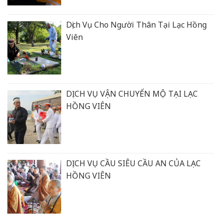
Dịch Vụ Cho Người Thân Tại Lạc Hồng
Viên
DỊCH VỤ VẬN CHUYỂN MỘ TẠI LẠC
HỒNG VIÊN
DỊCH VỤ CẦU SIÊU CẦU AN CỦA LẠC
HỒNG VIÊN