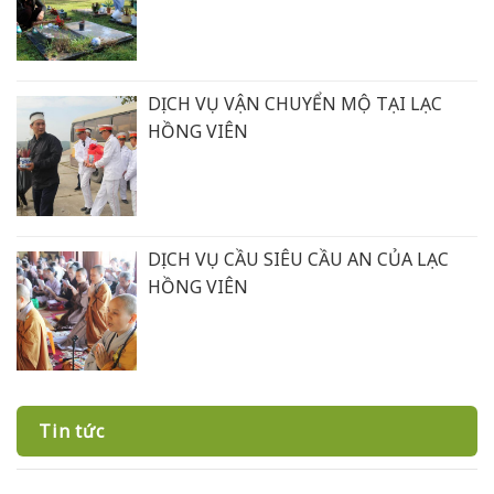
DỊCH VỤ VẬN CHUYỂN MỘ TẠI LẠC
HỒNG VIÊN
DỊCH VỤ CẦU SIÊU CẦU AN CỦA LẠC
HỒNG VIÊN
Tin tức