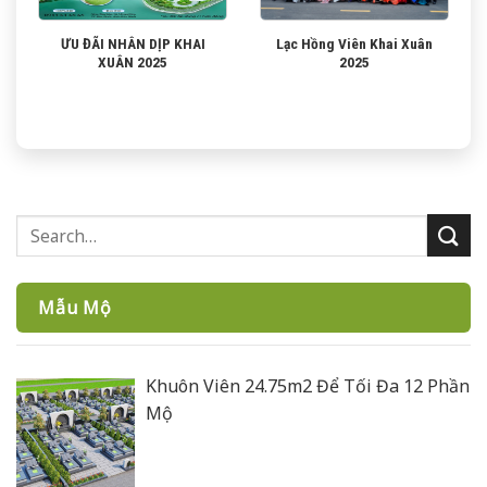
ƯU ĐÃI NHÂN DỊP KHAI
Lạc Hồng Viên Khai Xuân
XUÂN 2025
2025
Mẫu Mộ
Khuôn Viên 24.75m2 Để Tối Đa 12 Phần
Mộ