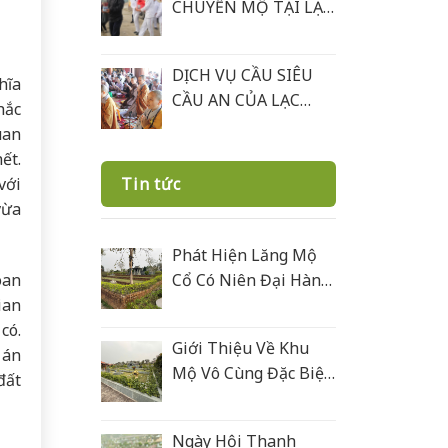
CHUYỂN MỘ TẠI LẠC
HỒNG VIÊN
DỊCH VỤ CẦU SIÊU
hĩa
CẦU AN CỦA LẠC
hắc
HỒNG VIÊN
uan
ết.
Tin tức
với
vừa
Phát Hiện Lăng Mộ
Cổ Có Niên Đại Hàng
oan
Trăm Năm Ở Lạc
ian
Hồng Viên
có.
Giới Thiệu Về Khu
 án
Mộ Vô Cùng Đặc Biệt
đất
Ở Lạc Hồng Viên
Được Xây Bằng Đá
Ngày Hội Thanh
Xanh Rêu Thanh Hoá