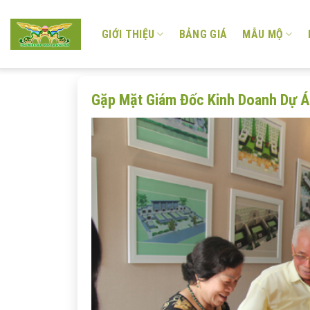
Skip
to
GIỚI THIỆU
BẢNG GIÁ
MẪU MỘ
content
Gặp Mặt Giám Đốc Kinh Doanh Dự Á