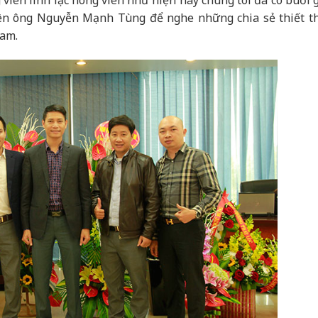
ên ông Nguyễn Mạnh Tùng để nghe những chia sẻ thiết t
nam.