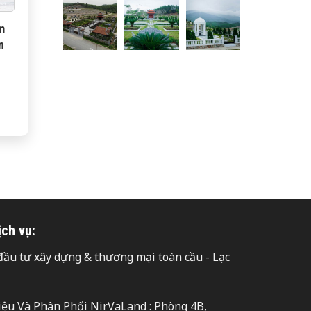
m
n
ịch vụ:
ầu tư xây dựng & thương mại toàn cầu - Lạc
hiệu Và Phân Phối NirVaLand : Phòng 4B,