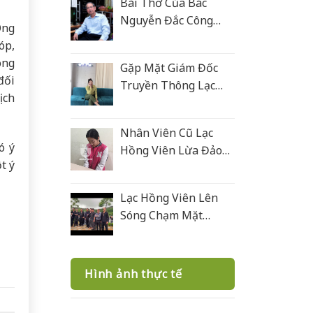
Bài Thơ Của Bác
Nguyễn Đắc Công
Ông
Tặng Lạc Hồng Viên
óp,
ông
Gặp Mặt Giám Đốc
đối
Truyền Thông Lạc
ịch
Hồng Viên
Nhân Viên Cũ Lạc
ó ý
Hồng Viên Lừa Đảo
t ý
Bán Mộ Tại Nghĩa
Trang Văn Điển
Lạc Hồng Viên Lên
Sóng Chạm Mặt
Giang Hồ 2
Hình ảnh thực tế