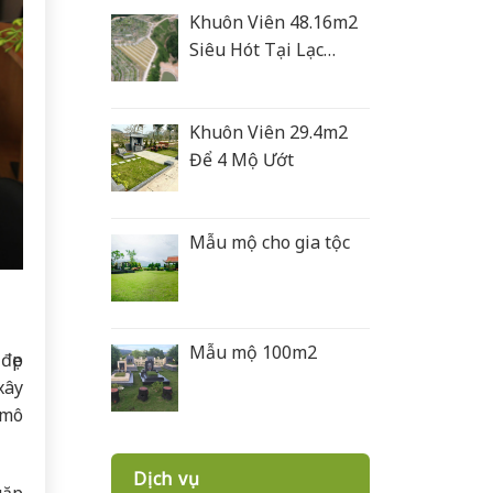
Khuôn Viên 48.16m2
Siêu Hót Tại Lạc
Hồng Viên
Khuôn Viên 29.4m2
Để 4 Mộ Ướt
Mẫu mộ cho gia tộc
Mẫu mộ 100m2
đẹp
xây
 mô
Dịch vụ
gặp