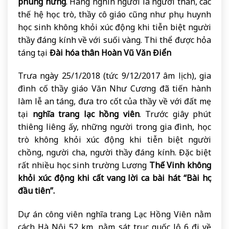
phùng hưng
. Hàng nghìn người là người thân, các
thế hệ học trò, thầy cô giáo cũng như phụ huynh
học sinh không khỏi xúc động khi tiễn biệt người
thầy đáng kính về với suối vàng. Thi thể được hỏa
táng tại
Đài hóa thân Hoàn Vũ Văn Điển
Trưa ngày 25/1/2018 (tức 9/12/2017 âm lịch), gia
đình cố thầy giáo Văn Như Cương đã tiến hành
làm lễ an táng, đưa tro cốt của thầy về với đất mẹ
tại
nghĩa trang lạc hồng viên
. Trước giây phút
thiêng liêng ấy, những người trong gia đình, học
trò không khỏi xúc động khi tiễn biệt người
chồng, người cha, người thầy đáng kính. Đặc biệt
rất nhiều học sinh trường Lương
Thế Vinh không
khỏi xúc động khi cất vang lời ca bài hát “Bài học
đầu tiên”.
Dự án công viên nghĩa trang Lạc Hồng Viên nằm
cách Hà Nội 52 km, nằm sát trục quốc lộ 6 đi về