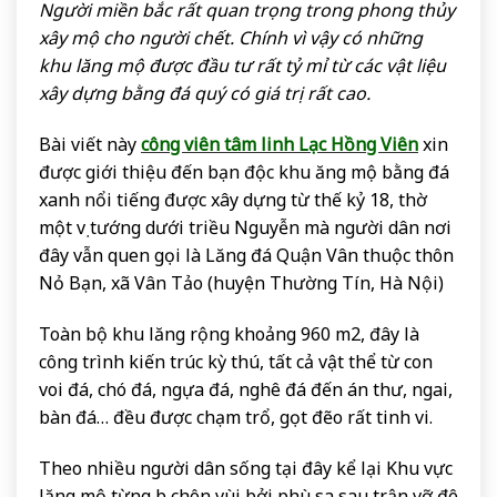
Người miền bắc rất quan trọng trong phong thủy
xây mộ cho người chết. Chính vì vậy có những
khu lăng mộ được đầu tư rất tỷ mỉ từ các vật liệu
xây dựng bằng đá quý có giá trị rất cao.
Bài viết này
công viên tâm linh Lạc Hồng Viên
xin
được giới thiệu đến bạn độc khu ăng mộ bằng đá
xanh nổi tiếng được xây dựng từ thế kỷ 18, thờ
một vị tướng dưới triều Nguyễn mà người dân nơi
đây vẫn quen gọi là Lăng đá Quận Vân thuộc thôn
Nỏ Bạn, xã Vân Tảo (huyện Thường Tín, Hà Nội)
Toàn bộ khu lăng rộng khoảng 960 m2, đây là
công trình kiến trúc kỳ thú, tất cả vật thể từ con
voi đá, chó đá, ngựa đá, nghê đá đến án thư, ngai,
bàn đá… đều được chạm trổ, gọt đẽo rất tinh vi.
Theo nhiều người dân sống tại đây kể lại Khu vực
lăng mộ từng bị chôn vùi bởi phù sa sau trận vỡ đê