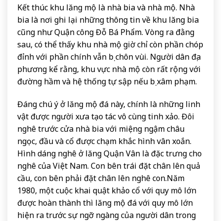
Kết thúc khu lăng mộ là nhà bia và nhà mộ. Nhà
bia là nơi ghi lại những thông tin về khu lăng bia
cũng như Quận công Đỗ Bá Phẩm. Vòng ra đằng
sau, có thể thấy khu nhà mộ giờ chỉ còn phần chóp
đỉnh với phần chính vẫn bị chôn vùi. Người dân địa
phương kể rằng, khu vực nhà mộ còn rất rộng với
đường hầm và hệ thống tự sập nếu bị xâm phạm.
Đáng chú ý ở lăng mộ đá này, chính là những linh
vật được người xưa tạo tác vô cùng tinh xảo. Đôi
nghê trước cửa nhà bia với miệng ngậm châu
ngọc, đầu và cổ được chạm khắc hình vân xoắn.
Hình dáng nghê ở lăng Quận Vân là đặc trưng cho
nghê của Việt Nam. Con bên trái đặt chân lên quả
cầu, con bên phải đặt chân lên nghê con.Năm
1980, một cuộc khai quật khảo cổ với quy mô lớn
được hoàn thành thì lăng mộ đá với quy mô lớn
hiện ra trước sự ngỡ ngàng của người dân trong