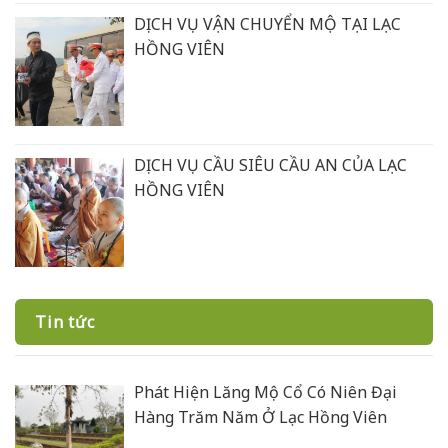
DỊCH VỤ VẬN CHUYỂN MỘ TẠI LẠC
HỒNG VIÊN
DỊCH VỤ CẦU SIÊU CẦU AN CỦA LẠC
HỒNG VIÊN
Tin tức
Phát Hiện Lăng Mộ Cổ Có Niên Đại
Hàng Trăm Năm Ở Lạc Hồng Viên