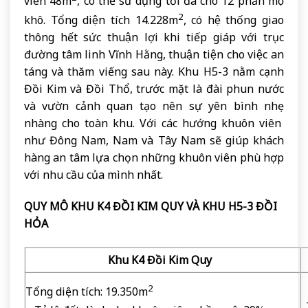
viên 48m
, có thể sử dụng tối đa cho 12 phần mộ
2
khô. Tổng diện tích 14.228m
, có hệ thống giao
thông hết sức thuận lợi khi tiếp giáp với trục
đường tâm linh Vĩnh Hằng, thuận tiện cho việc an
táng và thăm viếng sau này. Khu H5-3 nằm cạnh
Đồi Kim và Đồi Thổ, trước mặt là đài phun nước
và vườn cảnh quan tạo nên sự yên bình nhẹ
nhàng cho toàn khu. Với các hướng khuôn viên
như Đông Nam, Nam và Tây Nam sẽ giúp khách
hàng an tâm lựa chọn những khuôn viên phù hợp
với nhu cầu của mình nhất.
QUY MÔ KHU K4 ĐỒI KIM QUY VÀ KHU H5-3 ĐỒI
HỎA
Khu K4 Đồi Kim Quy
2
Tổng diện tích: 19.350m