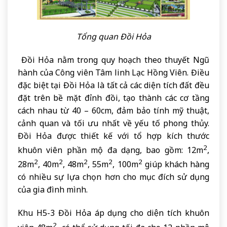
Tổng quan Đồi Hỏa
Đồi Hỏa nằm trong quy hoạch theo thuyết Ngũ
hành của Công viên Tâm linh Lạc Hồng Viên. Điều
đặc biệt tại Đồi Hỏa là tất cả các diện tích đất đều
đặt trên bề mặt đỉnh đồi, tạo thành các cơ tầng
cách nhau từ 40 – 60cm, đảm bảo tính mỹ thuật,
cảnh quan và tối ưu nhất về yếu tố phong thủy.
Đồi Hỏa được thiết kế với tổ hợp kích thước
2
khuôn viên phần mộ đa dạng, bao gồm: 12m
,
2
2
2
2
2
28m
, 40m
, 48m
, 55m
, 100m
giúp khách hàng
có nhiều sự lựa chọn hơn cho mục đích sử dụng
của gia đình mình.
Khu H5-3 Đồi Hỏa áp dụng cho diện tích khuôn
2