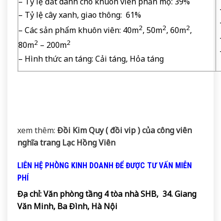
– Tỷ lệ đất dành cho khuôn viên phần mộ: 39%
– Tỷ lệ cây xanh, giao thông: 61%
2
2
2
– Các sản phẩm khuôn viên: 40m
, 50m
, 60m
,
2
2
80m
– 200m
– Hình thức an táng: Cải táng, Hỏa táng
xem thêm:
Đồi Kim Quy ( đồi vip ) của công viên
nghĩa trang Lạc Hồng Viên
LIÊN HỆ PHÒNG KINH DOANH ĐỂ ĐƯỢC TƯ VẤN MIỄN
PHÍ
Địa chỉ: Văn phòng tầng 4 tòa nhà SHB, 34. Giang
Văn Minh, Ba Đình, Hà Nội