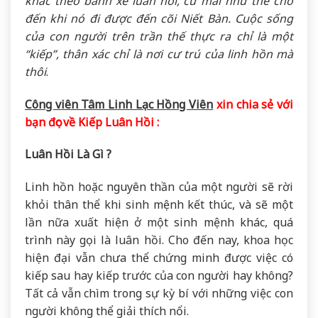
khác theo bánh xe luân hồi, cứ mãi như thế cho
đến khi nó đi được đến cõi Niết Bàn. Cuộc sống
của con người trên trần thế thực ra chỉ là một
“kiếp”, thân xác chỉ là nơi cư trú của linh hồn mà
thôi
.
Công viên Tâm Linh Lạc Hồng Viên
xin chia sẻ với
bạn đọc về Kiếp Luân Hồi :
Luân Hồi Là Gì ?
Linh hồn hoặc nguyên thần của một người sẽ rời
khỏi thân thể khi sinh mệnh kết thúc, và sẽ một
lần nữa xuất hiện ở một sinh mệnh khác, quá
trình này gọi là luân hồi. Cho đến nay, khoa học
hiện đại vẫn chưa thể chứng minh được việc có
kiếp sau hay kiếp trước của con người hay không?
Tất cả vẫn chìm trong sự kỳ bí với những việc con
người không thể giải thích nổi.