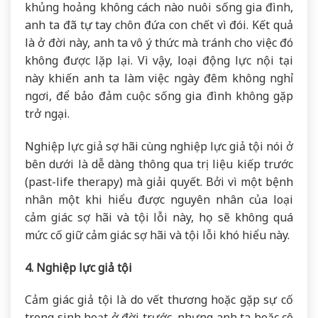
khủng hoảng không cách nào nuôi sống gia đình,
anh ta đã tự tay chôn đứa con chết vì đói. Kết quả
là ở đời này, anh ta vô ý thức mà tránh cho việc đó
không được lặp lại. Vì vậy, loại động lực nội tại
này khiến anh ta làm việc ngày đêm không nghỉ
ngơi, để bảo đảm cuộc sống gia đình không gặp
trở ngại.
Nghiệp lực giả sợ hãi cùng nghiệp lực giả tội nói ở
bên dưới là dễ dàng thông qua trị liệu kiếp trước
(past-life therapy) mà giải quyết. Bởi vì một bệnh
nhân một khi hiểu được nguyên nhân của loại
cảm giác sợ hãi và tội lỗi này, họ sẽ không quá
mức cố giữ cảm giác sợ hãi và tội lỗi khó hiểu này.
4. Nghiệp lực giả tội
Cảm giác giả tội là do vết thương hoặc gặp sự cố
trong sinh hoạt ở đời trước, nhưng anh ta hoặc cô