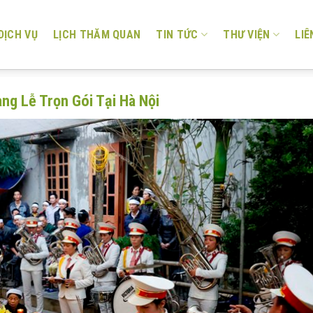
DỊCH VỤ
LỊCH THĂM QUAN
TIN TỨC
THƯ VIỆN
LIÊ
ng Lễ Trọn Gói Tại Hà Nội