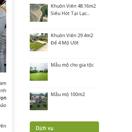
Khuôn Viên 48.16m2
Siêu Hót Tại Lạc
Hồng Viên
Khuôn Viên 29.4m2
Để 4 Mộ Ướt
Mẫu mộ cho gia tộc
cam
ình
Mẫu mộ 100m2
rọn
bảo
yên
Dịch vụ