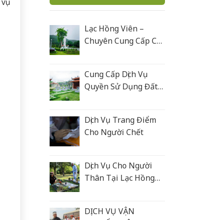
 vụ
Lạc Hồng Viên –
Chuyên Cung Cấp Các
Sản Phẩm Tâm Linh
Cung Cấp Dịch Vụ
Quyền Sử Dụng Đất
Nghĩa Trang
Dịch Vụ Trang Điểm
Cho Người Chết
Dịch Vụ Cho Người
Thân Tại Lạc Hồng
Viên
DỊCH VỤ VẬN