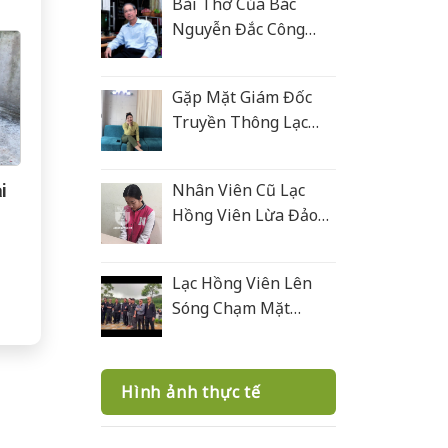
Bài Thơ Của Bác
Nguyễn Đắc Công
Tặng Lạc Hồng Viên
Gặp Mặt Giám Đốc
Truyền Thông Lạc
Hồng Viên
Nhân Viên Cũ Lạc
i
Hồng Viên Lừa Đảo
Bán Mộ Tại Nghĩa
Trang Văn Điển
Lạc Hồng Viên Lên
Sóng Chạm Mặt
Giang Hồ 2
Hình ảnh thực tế