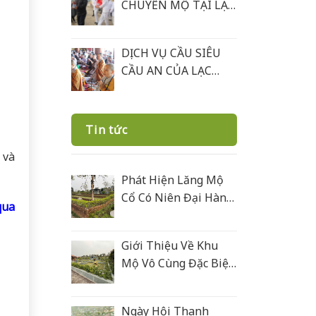
CHUYỂN MỘ TẠI LẠC
HỒNG VIÊN
DỊCH VỤ CẦU SIÊU
CẦU AN CỦA LẠC
HỒNG VIÊN
Tin tức
 và
Phát Hiện Lăng Mộ
Cổ Có Niên Đại Hàng
qua
Trăm Năm Ở Lạc
Hồng Viên
Giới Thiệu Về Khu
Mộ Vô Cùng Đặc Biệt
Ở Lạc Hồng Viên
Được Xây Bằng Đá
Ngày Hội Thanh
Xanh Rêu Thanh Hoá