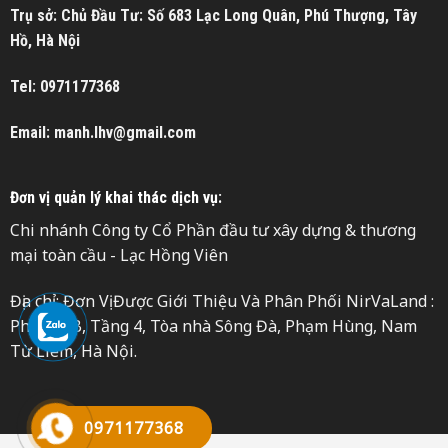
Trụ sở: Chủ Đầu Tư: Số 683 Lạc Long Quân, Phú Thượng, Tây
Hồ, Hà Nội
Tel: 0971177368
Email: manh.lhv@gmail.com
Đơn vị quản lý khai thác dịch vụ:
Chi nhánh Công ty Cổ Phần đầu tư xây dựng & thương
mại toàn cầu - Lạc Hồng Viên
Địa chỉ: Đơn Vị Được Giới Thiệu Và Phân Phối NirVaLand :
Phòng 4B, Tầng 4, Tòa nhà Sông Đà, Phạm Hùng, Nam
Từ Liêm, Hà Nội.
0971177368