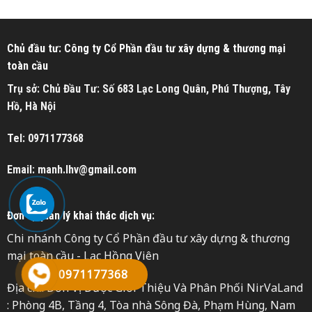
Chủ đầu tư: Công ty Cổ Phần đầu tư xây dựng & thương mại
toàn cầu
Trụ sở: Chủ Đầu Tư: Số 683 Lạc Long Quân, Phú Thượng, Tây
Hồ, Hà Nội
Tel: 0971177368
Email: manh.lhv@gmail.com
Đơn vị quản lý khai thác dịch vụ:
Chi nhánh Công ty Cổ Phần đầu tư xây dựng & thương
mại toàn cầu - Lạc Hồng Viên
0971177368
Địa chỉ: Đơn Vị Được Giới Thiệu Và Phân Phối NirVaLand
: Phòng 4B, Tầng 4, Tòa nhà Sông Đà, Phạm Hùng, Nam