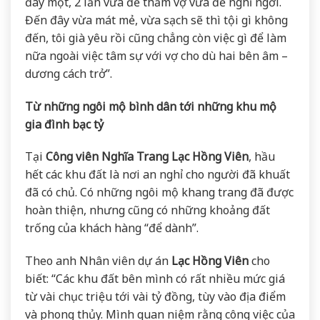
đây một, 2 lần vừa để thăm vợ vừa để nghỉ ngơi.
Đến đây vừa mát mẻ, vừa sạch sẽ thì tội gì không
đến, tôi già yêu rồi cũng chẳng còn việc gì để làm
nữa ngoài việc tâm sự với vợ cho dù hai bên âm –
dương cách trở”.
Từ những ngôi mộ bình dân tới những khu mộ
gia đình bạc tỷ
Tại
Công viên Nghĩa Trang Lạc Hồng Viên
, hầu
hết các khu đất là nơi an nghỉ cho người đã khuất
đã có chủ. Có những ngôi mộ khang trang đã được
hoàn thiện, nhưng cũng có những khoảng đất
trống của khách hàng “để dành”.
Theo anh Nhân viên dự án
L
ạc Hồng Viên
cho
biết: “Các khu đất bên mình có rất nhiều mức giá
từ vài chục triệu tới vài tỷ đồng, tùy vào địa điểm
và phong thủy. Mình quan niệm rằng công việc của