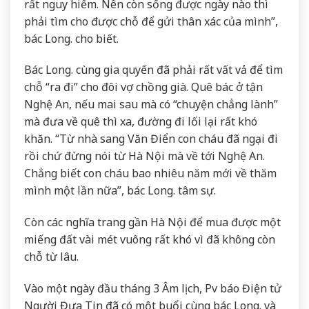
rất nguy hiểm. Nên còn sống được ngày nào thì
phải tìm cho được chỗ để gửi thân xác của mình”,
bác Long. cho biết.
Bác Long. cùng gia quyến đã phải rất vất vả để tìm
chỗ “ra đi” cho đôi vợ chồng già. Quê bác ở tận
Nghệ An, nếu mai sau mà có “chuyện chẳng lành”
mà đưa về quê thì xa, đường đi lối lại rất khó
khăn. “Từ nhà sang Văn Điển con cháu đã ngại đi
rồi chứ đừng nói từ Hà Nội mà về tới Nghệ An.
Chẳng biết con cháu bao nhiêu năm mới về thăm
mình một lần nữa”, bác Long. tâm sự.
Còn các nghĩa trang gần Hà Nội để mua được một
miếng đất vài mét vuông rất khó vì đã không còn
chỗ từ lâu.
Vào một ngày đầu tháng 3 Âm lịch, Pv báo Điện tử
Người Đưa Tin đã có một buổi cùng bác Long. và