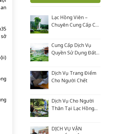
Nội
 an
Lạc Hồng Viên –
Chuyên Cung Cấp Các
h35
Sản Phẩm Tâm Linh
 sở
Cung Cấp Dịch Vụ
Quyền Sử Dụng Đất
ội)
Nghĩa Trang
Dịch Vụ Trang Điểm
ông
Cho Người Chết
ùng
Dịch Vụ Cho Người
Thân Tại Lạc Hồng
Viên
DỊCH VỤ VẬN