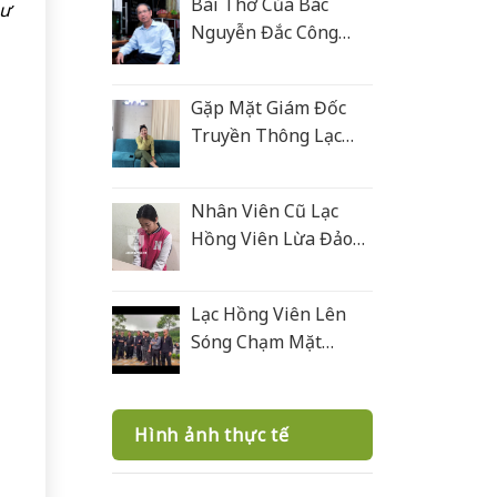
Bài Thơ Của Bác
hư
Nguyễn Đắc Công
Tặng Lạc Hồng Viên
Gặp Mặt Giám Đốc
Truyền Thông Lạc
Hồng Viên
Nhân Viên Cũ Lạc
Hồng Viên Lừa Đảo
Bán Mộ Tại Nghĩa
Trang Văn Điển
Lạc Hồng Viên Lên
Sóng Chạm Mặt
Giang Hồ 2
Hình ảnh thực tế