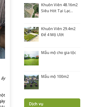
Khuôn Viên 48.16m2
Siêu Hót Tại Lạc
Hồng Viên
Khuôn Viên 29.4m2
Để 4 Mộ Ướt
Mẫu mộ cho gia tộc
Mẫu mộ 100m2
 ấy
một
gày
Dịch vụ