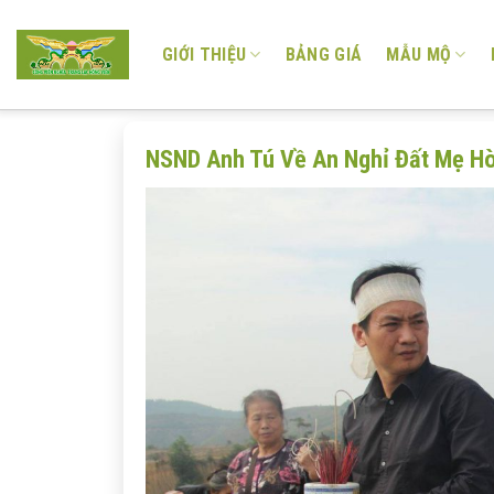
Skip
to
GIỚI THIỆU
BẢNG GIÁ
MẪU MỘ
content
NSND Anh Tú Về An Nghỉ Đất Mẹ Hò