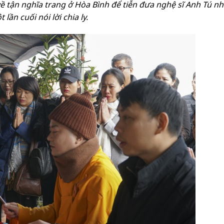
ề tận nghĩa trang ở Hòa Bình để tiễn đưa nghệ sĩ Anh Tú n
 lần cuối nói lời chia ly.