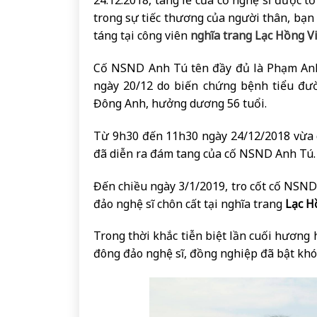
24.12.2018, tang lễ của cố nghệ sĩ được t
trong sự tiếc thương của người thân, bạn 
táng tại công viên
nghĩa trang
Lạc Hồng V
Cố NSND Anh Tú tên đầy đủ là Phạm Anh 
ngày 20/12 do biến chứng bệnh tiểu đườ
Đông Anh, hưởng dương 56 tuổi.
Từ 9h30 đến 11h30 ngày 24/12/2018 vừa q
đã diễn ra đám tang của cố NSND Anh Tú. 
Đến chiều ngày 3/1/2019, tro cốt cố NSN
đảo nghệ sĩ chôn cất tại nghĩa trang
Lạc H
Trong thời khắc tiễn biệt lần cuối hương
đông đảo nghệ sĩ, đồng nghiệp đã bật khó