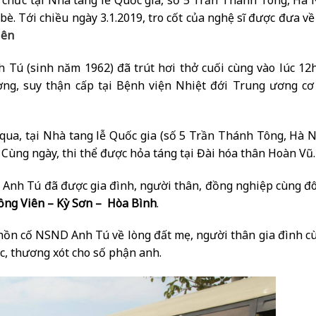
ổ chức tại Nhà tang lễ Quốc gia, số 5 Trần Thánh Tông, Hà 
bè. Tới chiều ngày 3.1.2019, tro cốt của nghệ sĩ được đưa về
iên
Tú (sinh năm 1962) đã trút hơi thở cuối cùng vào lúc 12
ng, suy thận cấp tại Bệnh viện Nhiệt đới Trung ương cơ
ua, tại Nhà tang lễ Quốc gia (số 5 Trần Thánh Tông, Hà N
Cùng ngày, thi thể được hỏa táng tại Đài hóa thân Hoàn Vũ.
D Anh Tú đã được gia đình, người thân, đồng nghiệp cùng đ
ồng Viên – Kỳ Sơn – Hòa Bình
.
 hồn cố NSND Anh Tú về lòng đất mẹ, người thân gia đình c
c, thương xót cho số phận anh.