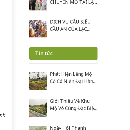
CHUYỂN MỘ TẠI LẠC
HỒNG VIÊN
DỊCH VỤ CẦU SIÊU
CẦU AN CỦA LẠC
HỒNG VIÊN
Tin tức
Phát Hiện Lăng Mộ
Cổ Có Niên Đại Hàng
Trăm Năm Ở Lạc
Hồng Viên
Giới Thiệu Về Khu
Mộ Vô Cùng Đặc Biệt
ệnh
Ở Lạc Hồng Viên
Được Xây Bằng Đá
Ngày Hội Thanh
Xanh Rêu Thanh Hoá