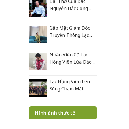
Bài Thơ Của Bác
Nguyễn Đắc Công
Tặng Lạc Hồng Viên
Gặp Mặt Giám Đốc
Truyền Thông Lạc
Hồng Viên
Nhân Viên Cũ Lạc
Hồng Viên Lừa Đảo
Bán Mộ Tại Nghĩa
Trang Văn Điển
Lạc Hồng Viên Lên
Sóng Chạm Mặt
Giang Hồ 2
Hình ảnh thực tế