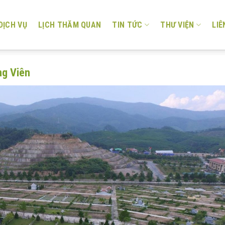
DỊCH VỤ
LỊCH THĂM QUAN
TIN TỨC
THƯ VIỆN
LIÊ
ng Viên