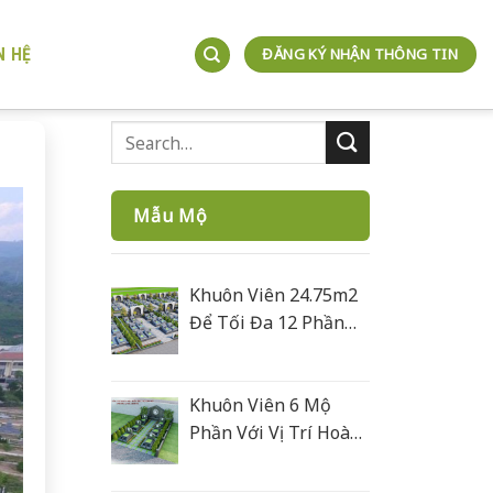
N HỆ
ĐĂNG KÝ NHẬN THÔNG TIN
Mẫu Mộ
Khuôn Viên 24.75m2
Để Tối Đa 12 Phần
Mộ
Khuôn Viên 6 Mộ
Phần Với Vị Trí Hoàn
Hoả