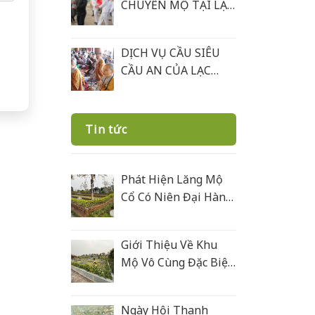
CHUYỂN MỘ TẠI LẠC
HỒNG VIÊN
DỊCH VỤ CẦU SIÊU
CẦU AN CỦA LẠC
HỒNG VIÊN
Tin tức
Phát Hiện Lăng Mộ
Cổ Có Niên Đại Hàng
Trăm Năm Ở Lạc
Hồng Viên
Giới Thiệu Về Khu
Mộ Vô Cùng Đặc Biệt
Ở Lạc Hồng Viên
Được Xây Bằng Đá
Ngày Hội Thanh
Xanh Rêu Thanh Hoá