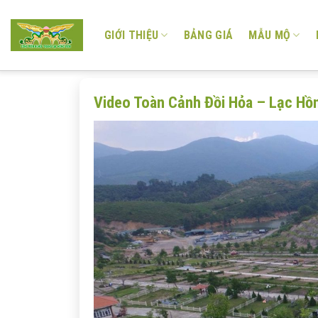
Skip
to
GIỚI THIỆU
BẢNG GIÁ
MẪU MỘ
content
Video Toàn Cảnh Đồi Hỏa – Lạc Hồ