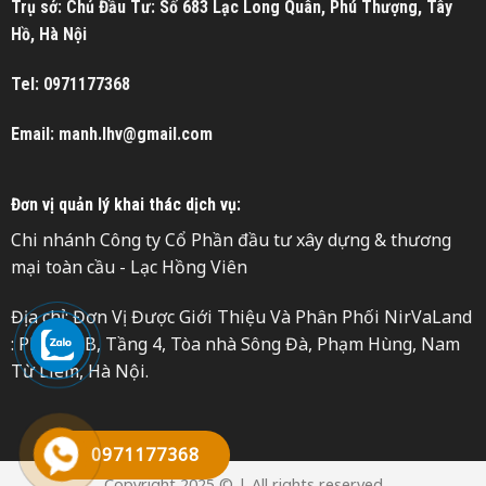
Trụ sở: Chủ Đầu Tư: Số 683 Lạc Long Quân, Phú Thượng, Tây
Hồ, Hà Nội
Tel: 0971177368
Email: manh.lhv@gmail.com
Đơn vị quản lý khai thác dịch vụ:
Chi nhánh Công ty Cổ Phần đầu tư xây dựng & thương
mại toàn cầu - Lạc Hồng Viên
Địa chỉ: Đơn Vị Được Giới Thiệu Và Phân Phối NirVaLand
: Phòng 4B, Tầng 4, Tòa nhà Sông Đà, Phạm Hùng, Nam
Từ Liêm, Hà Nội.
0971177368
Copyright 2025 © | All rights reserved