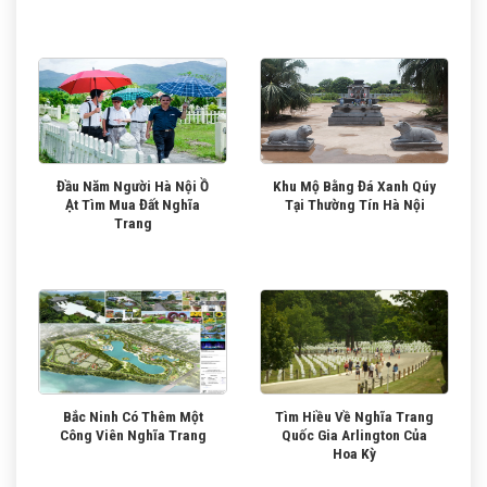
Đầu Năm Người Hà Nội Ồ
Khu Mộ Bằng Đá Xanh Qúy
Ạt Tìm Mua Đất Nghĩa
Tại Thường Tín Hà Nội
Trang
Bắc Ninh Có Thêm Một
Tìm Hiều Về Nghĩa Trang
Công Viên Nghĩa Trang
Quốc Gia Arlington Của
Hoa Kỳ