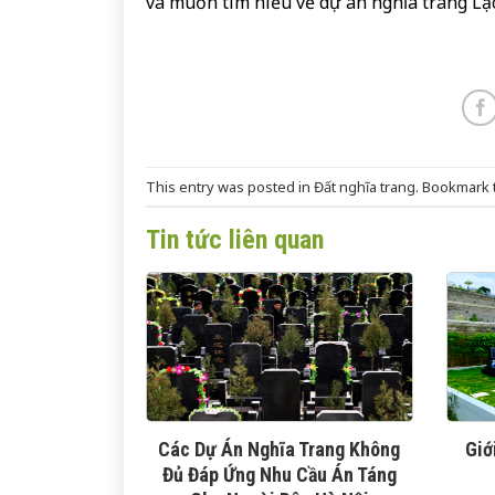
và muốn tìm hiểu về dự án nghĩa trang L
This entry was posted in
Đất nghĩa trang
. Bookmark
Tin tức liên quan
Các Dự Án Nghĩa Trang Không
Giớ
Đủ Đáp Ứng Nhu Cầu Án Táng