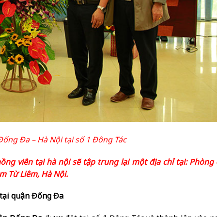
Đống Đa – Hà Nội tại số 1 Đông Tác
g viên tại hà nội sẽ tập trung lại một địa chỉ tại:
Phòng 
m Từ Liêm, Hà Nội.
 tại quận Đống Đa