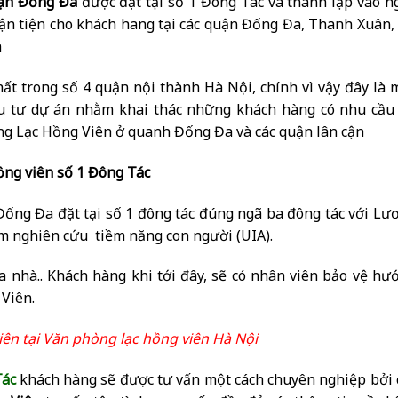
uận Đống Đa
được đặt tại số 1 Đông Tác và thành lập vào n
uận tiện cho khách hang tại các quận Đống Đa, Thanh Xuân,
n
t trong số 4 quận nội thành Hà Nội, chính vì vậy đây là 
ầu tư dự án nhằm khai thác những khách hàng có nhu cầu
ng Lạc Hồng Viên ở quanh Đống Đa và các quận lân cận
ồng viên số 1 Đông Tác
Đống Đa đặt tại số 1 đông tác đúng ngã ba đông tác với Lư
âm nghiên cứu tiềm năng con người (UIA).
nhà.. Khách hàng khi tới đây, sẽ có nhân viên bảo vệ hư
 Viên.
iên tại Văn phòng lạc hồng viên Hà Nội
Tác
khách hàng sẽ được tư vấn một cách chuyên nghiệp bởi 