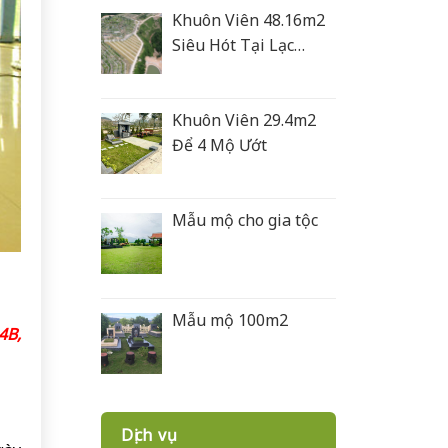
Khuôn Viên 48.16m2
Siêu Hót Tại Lạc
Hồng Viên
Khuôn Viên 29.4m2
Để 4 Mộ Ướt
Mẫu mộ cho gia tộc
Mẫu mộ 100m2
4B,
Dịch vụ