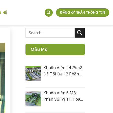
N HỆ
ĐĂNG KÝ NHẬN THÔNG TIN
Mẫu Mộ
Khuôn Viên 24.75m2
Để Tối Đa 12 Phần
Mộ
Khuôn Viên 6 Mộ
Phần Với Vị Trí Hoàn
Hoả