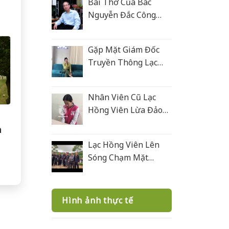
Bài Thơ Của Bác
Nguyễn Đắc Công
Tặng Lạc Hồng Viên
Gặp Mặt Giám Đốc
Truyền Thông Lạc
Hồng Viên
Nhân Viên Cũ Lạc
Hồng Viên Lừa Đảo
Bán Mộ Tại Nghĩa
a
Trang Văn Điển
Lạc Hồng Viên Lên
Sóng Chạm Mặt
Giang Hồ 2
Hình ảnh thực tế