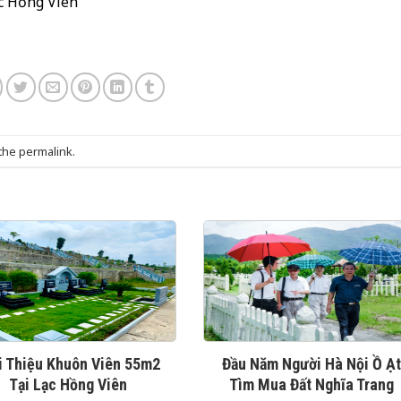
ạc Hồng Viên
 the
permalink
.
i Thiệu Khuôn Viên 55m2
Đầu Năm Người Hà Nội Ồ Ạ
Tại Lạc Hồng Viên
Tìm Mua Đất Nghĩa Trang