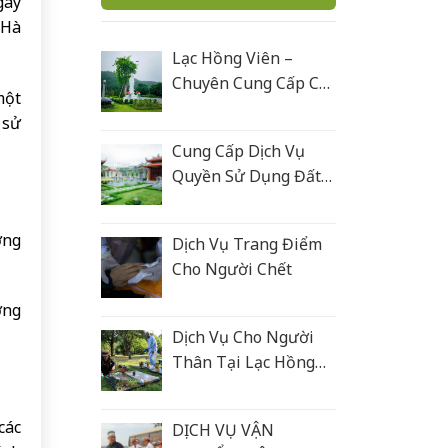
gày
 Hà
Lạc Hồng Viên –
Chuyên Cung Cấp Các
một
Sản Phẩm Tâm Linh
 sử
Cung Cấp Dịch Vụ
Quyền Sử Dụng Đất
Nghĩa Trang
ơng
Dịch Vụ Trang Điểm
Cho Người Chết
ớng
Dịch Vụ Cho Người
Thân Tại Lạc Hồng
Viên
các
DỊCH VỤ VẬN