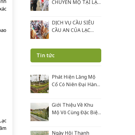
ính
CHUYỂN MỘ TẠI LẠC
xác
HỒNG VIÊN
DỊCH VỤ CẦU SIÊU
bao
CẦU AN CỦA LẠC
HỒNG VIÊN
Tin tức
Phát Hiện Lăng Mộ
Cổ Có Niên Đại Hàng
Trăm Năm Ở Lạc
Hồng Viên
Giới Thiệu Về Khu
Mộ Vô Cùng Đặc Biệt
Ở Lạc Hồng Viên
Lạc
Được Xây Bằng Đá
tâm
Ngày Hội Thanh
Xanh Rêu Thanh Hoá