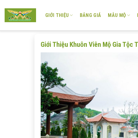
Skip
to
GIỚI THIỆU
BẢNG GIÁ
MẪU MỘ
content
Giới Thiệu Khuôn Viên Mộ Gia Tộc 