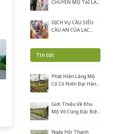
CHUYỂN MỘ TẠI LẠC
HỒNG VIÊN
DỊCH VỤ CẦU SIÊU
CẦU AN CỦA LẠC
HỒNG VIÊN
Tin tức
Phát Hiện Lăng Mộ
Cổ Có Niên Đại Hàng
Trăm Năm Ở Lạc
Hồng Viên
Giới Thiệu Về Khu
Mộ Vô Cùng Đặc Biệt
Ở Lạc Hồng Viên
Được Xây Bằng Đá
Ngày Hội Thanh
Xanh Rêu Thanh Hoá