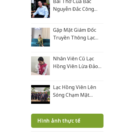
Bài Thơ Của Bác
Nguyễn Đắc Công
Tặng Lạc Hồng Viên
Gặp Mặt Giám Đốc
Truyền Thông Lạc
Hồng Viên
Nhân Viên Cũ Lạc
Hồng Viên Lừa Đảo
Bán Mộ Tại Nghĩa
Trang Văn Điển
Lạc Hồng Viên Lên
Sóng Chạm Mặt
Giang Hồ 2
Hình ảnh thực tế