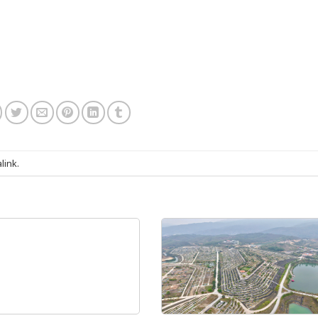
link
.