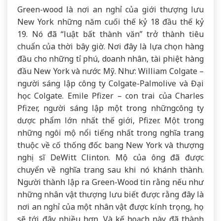
Green-wood là nơi an nghỉ của giới thượng lưu
New York những năm cuối thế kỷ 18 đầu thế kỷ
19. Nó đã “luật bất thành văn” trở thành tiêu
chuẩn của thời bây giờ. Nơi đây là lựa chọn hàng
đầu cho những tỉ phú, doanh nhân, tài phiệt hàng
đầu New York và nước Mỹ. Như: William Colgate –
người sáng lập công ty Colgate-Palmolive và Đại
học Colgate. Emile Pfizer – con trai của Charles
Pfizer, người sáng lập một trong nhữngcông ty
dược phẩm lớn nhất thế giới, Pfizer. Một trong
những ngôi mộ nổi tiếng nhất trong nghĩa trang
thuộc về cố thống đốc bang New York và thượng
nghị sĩ DeWitt Clinton. Mộ của ông đã được
chuyển về nghĩa trang sau khi nó khánh thành.
Người thành lập ra Green-Wood tin rằng nếu như
những nhân vật thượng lưu biết được rằng đây là
nơi an nghỉ của một nhân vật được kính trọng, họ
sẽ tới đây nhiều hơn. Và kế hoạch này đã thành