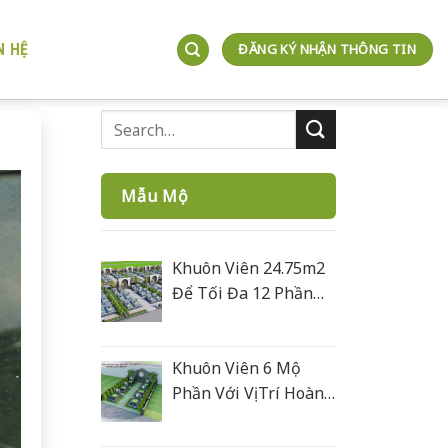
N HỆ
ĐĂNG KÝ NHẬN THÔNG TIN
Mẫu Mộ
Khuôn Viên 24.75m2
Để Tối Đa 12 Phần
Mộ
Khuôn Viên 6 Mộ
Phần Với Vị Trí Hoàn
Hoả