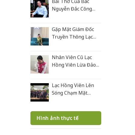
Bài Thơ Của Bác
Nguyễn Đắc Công
Tặng Lạc Hồng Viên
Gặp Mặt Giám Đốc
Truyền Thông Lạc
Hồng Viên
Nhân Viên Cũ Lạc
Hồng Viên Lừa Đảo
Bán Mộ Tại Nghĩa
Trang Văn Điển
Lạc Hồng Viên Lên
Sóng Chạm Mặt
Giang Hồ 2
Hình ảnh thực tế