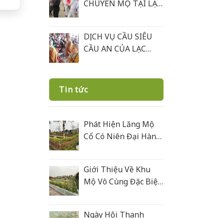
CHUYỂN MỘ TẠI LẠC
HỒNG VIÊN
DỊCH VỤ CẦU SIÊU
CẦU AN CỦA LẠC
HỒNG VIÊN
Tin tức
Phát Hiện Lăng Mộ
Cổ Có Niên Đại Hàng
Trăm Năm Ở Lạc
Hồng Viên
Giới Thiệu Về Khu
Mộ Vô Cùng Đặc Biệt
Ở Lạc Hồng Viên
Được Xây Bằng Đá
Ngày Hội Thanh
Xanh Rêu Thanh Hoá