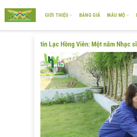
Skip
to
GIỚI THIỆU
BẢNG GIÁ
MẪU MỘ
content
tin Lạc Hồng Viên: Một năm Nhạc s